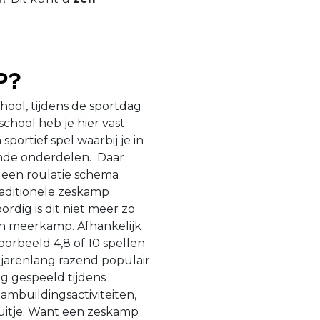
p?
hool, tijdens de sportdag
chool heb je hier vast
ortief spel waarbij je in
lende onderdelen. Daar
een roulatie schema
raditionele zeskamp
rdig is dit niet meer zo
en meerkamp. Afhankelijk
orbeeld 4,8 of 10 spellen
 jarenlang razend populair
 gespeeld tijdens
eambuildingsactiviteiten,
fsuitje. Want een zeskamp