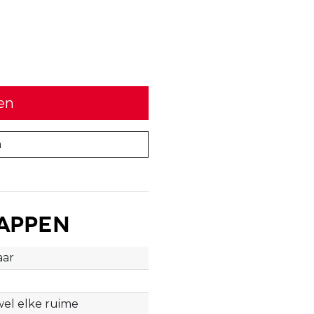
en
n
appen
aar
jwel elke ruime