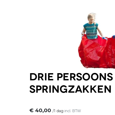
Drie persoons
springzakken
€
40,00
/
1 dag
incl. BTW