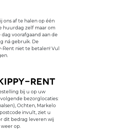
ij ons af te halen op één
de huurdag zelf maar om
e dag voorafgaand aan de
g ná gebruik. De
-Rent niet te betalen! Vul
gen.
kippy-Rent
estelling bij u op uw
 volgende bezorglocaties:
malsen), Ochten, Markelo
ostcode invult, ziet u
r dit bedrag leveren wij
k weer op.