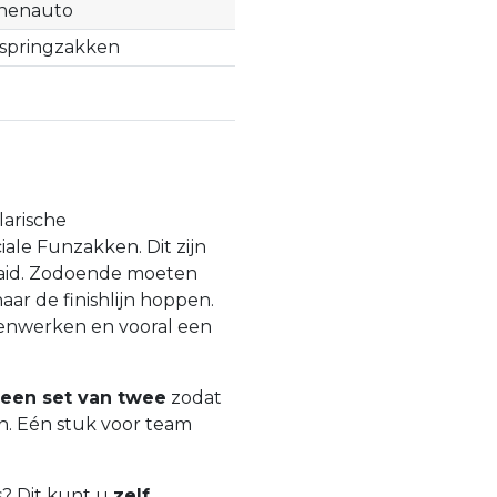
nenauto
springzakken
larische
ale Funzakken. Dit zijn
enaaid. Zodoende moeten
ar de finishlijn hoppen.
menwerken en vooral een
een set van twee
zodat
n. Eén stuk voor team
s? Dit kunt u
zelf