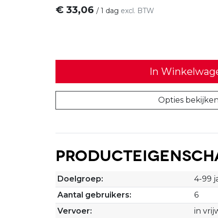
€
33,06
/
1 dag
excl. BTW
In Winkelwag
Opties bekijke
Producteigensch
Doelgroep:
4-99 j
Aantal gebruikers:
6
Vervoer:
in vri