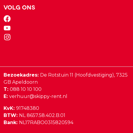
Volg ons
Bezoekadres:
De Rotstuin 11 (Hoofdvestiging),
7325
GB
Apeldoorn
T:
088 10 10 100
E:
verhuur@skippy-rent.nl
KvK:
91748380
BTW:
NL 8657.58.402.B.01
Bank:
NL17RABO0315820594