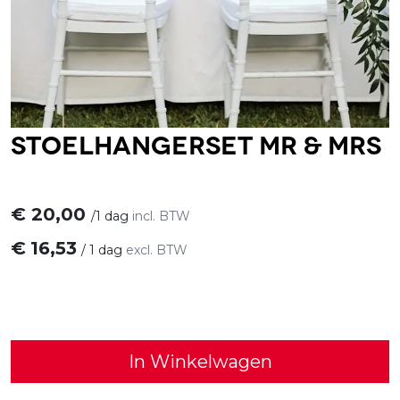
Stoelhangerset Mr & Mrs
€
20,00
/
1 dag
incl. BTW
€
16,53
/
1 dag
excl. BTW
In Winkelwagen