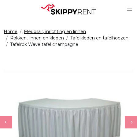
Sc
Home
Meubilair, inrichting en linnen
Rokken, linnen en kleden
Tafelkleden en tafelhoezen
Tafelrok Wave tafel champagne
Previous
Ne