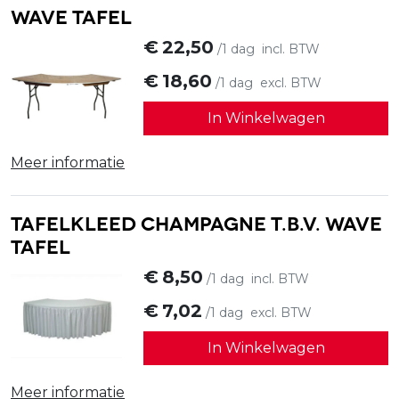
Wave tafel
€
22,50
/1 dag
incl. BTW
€
18,60
/1 dag
excl. BTW
In Winkelwagen
Meer informatie
Tafelkleed champagne t.b.v. wave
tafel
€
8,50
/1 dag
incl. BTW
€
7,02
/1 dag
excl. BTW
In Winkelwagen
Meer informatie