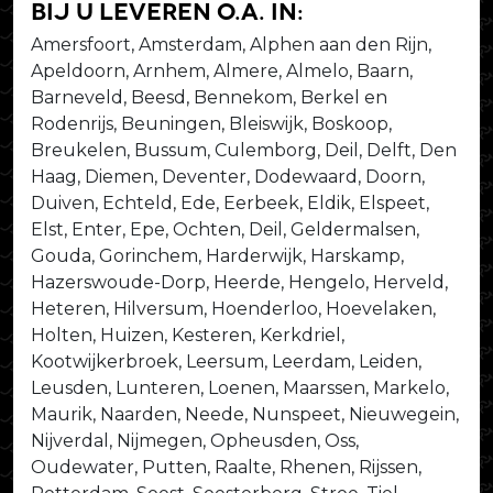
bij u leveren o.a. in:
Amersfoort, Amsterdam, Alphen aan den Rijn,
Apeldoorn, Arnhem, Almere, Almelo, Baarn,
Barneveld, Beesd, Bennekom, Berkel en
Rodenrijs, Beuningen, Bleiswijk, Boskoop,
Breukelen, Bussum, Culemborg, Deil, Delft, Den
Haag, Diemen, Deventer, Dodewaard, Doorn,
Duiven, Echteld, Ede, Eerbeek, Eldik, Elspeet,
Elst, Enter, Epe, Ochten, Deil, Geldermalsen,
Gouda, Gorinchem, Harderwijk, Harskamp,
Hazerswoude-Dorp, Heerde, Hengelo, Herveld,
Heteren, Hilversum, Hoenderloo, Hoevelaken,
Holten, Huizen, Kesteren, Kerkdriel,
Kootwijkerbroek, Leersum, Leerdam, Leiden,
Leusden, Lunteren, Loenen, Maarssen, Markelo,
Maurik, Naarden, Neede, Nunspeet, Nieuwegein,
Nijverdal, Nijmegen, Opheusden, Oss,
Oudewater, Putten, Raalte, Rhenen, Rijssen,