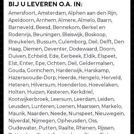
bij u leveren o.a. in:
Amersfoort, Amsterdam, Alphen aan den Rijn,
Apeldoorn, Arnhem, Almere, Almelo, Baarn,
Barneveld, Beesd, Bennekom, Berkel en
Rodenrijs, Beuningen, Bleiswijk, Boskoop,
Breukelen, Bussum, Culemborg, Deil, Delft, Den
Haag, Diemen, Deventer, Dodewaard, Doorn,
Duiven, Echteld, Ede, Eerbeek, Eldik, Elspeet,
Elst, Enter, Epe, Ochten, Deil, Geldermalsen,
Gouda, Gorinchem, Harderwijk, Harskamp,
Hazerswoude-Dorp, Heerde, Hengelo, Herveld,
Heteren, Hilversum, Hoenderloo, Hoevelaken,
Holten, Huizen, Kesteren, Kerkdriel,
Kootwijkerbroek, Leersum, Leerdam, Leiden,
Leusden, Lunteren, Loenen, Maarssen, Markelo,
Maurik, Naarden, Neede, Nunspeet, Nieuwegein,
Nijverdal, Nijmegen, Opheusden, Oss,
Oudewater, Putten, Raalte, Rhenen, Rijssen,