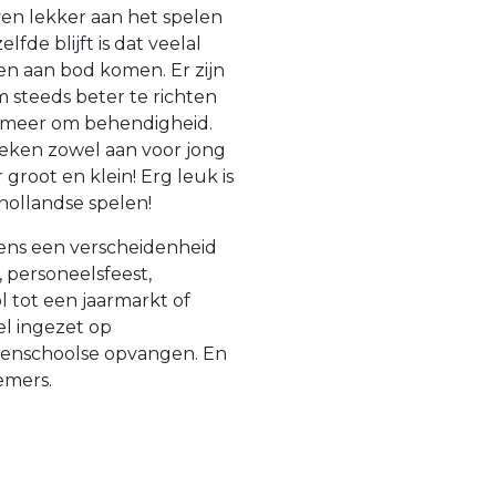
ven lekker aan het spelen
fde blijft is dat veelal
n aan bod komen. Er zijn
m steeds beter te richten
t meer om behendigheid.
preken zowel aan voor jong
groot en klein! Erg leuk is
ollandse spelen!
ens een verscheidenheid
 personeelsfeest,
 tot een jaarmarkt of
el ingezet op
tenschoolse opvangen. En
emers.