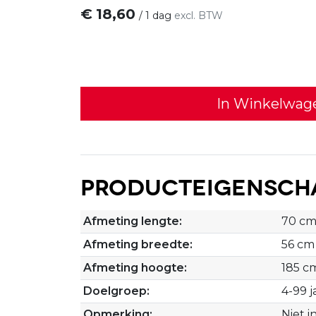
€
18,60
/
1 dag
excl. BTW
In Winkelwag
Producteigensch
Afmeting lengte:
70 c
Afmeting breedte:
56 cm
Afmeting hoogte:
185 c
Doelgroep:
4-99 j
Opmerking:
Niet i