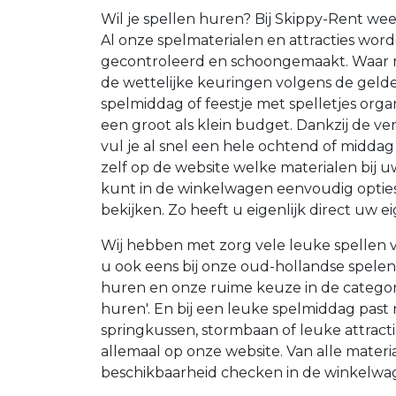
Wil je spellen huren? Bij Skippy-Rent weet
Al onze spelmaterialen en attracties worde
gecontroleerd en schoongemaakt. Waar n
de wettelijke keuringen volgens de gel
spelmiddag of feestje met spelletjes org
een groot als klein budget. Dankzij de v
vul je al snel een hele ochtend of middag
zelf op de website welke materialen bij 
kunt in de winkelwagen eenvoudig opties
bekijken. Zo heeft u eigenlijk direct uw ei
Wij hebben met zorg vele leuke spellen v
u ook eens bij onze oud-hollandse spele
huren en onze ruime keuze in de categor
huren'. En bij een leuke spelmiddag past 
springkussen, stormbaan of leuke attracti
allemaal op onze website. Van alle mater
beschikbaarheid checken in de winkelwage