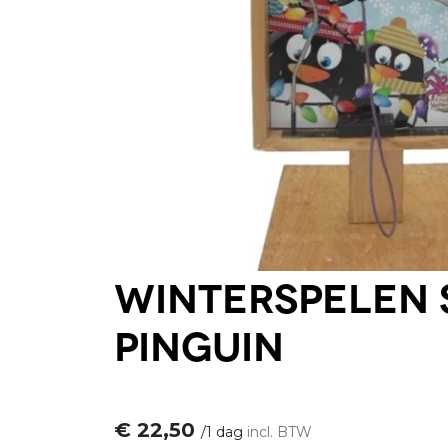
Winterspelen 
Pinguin
€
22,50
/
1 dag
incl. BTW