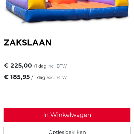
Zakslaan
€
225,00
/
1 dag
incl. BTW
€
185,95
/
1 dag
excl. BTW
In Winkelwagen
Opties bekijken