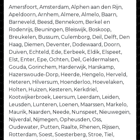
Amersfoort, Amsterdam, Alphen aan den Rijn,
Apeldoorn, Arnhem, Almere, Almelo, Baarn,
Barneveld, Beesd, Bennekom, Berkel en
Rodenrijs, Beuningen, Bleiswijk, Boskoop,
Breukelen, Bussum, Culemborg, Deil, Delft, Den
Haag, Diemen, Deventer, Dodewaard, Doorn,
Duiven, Echteld, Ede, Eerbeek, Eldik, Elspeet,
Elst, Enter, Epe, Ochten, Deil, Geldermalsen,
Gouda, Gorinchem, Harderwijk, Harskamp,
Hazerswoude-Dorp, Heerde, Hengelo, Herveld,
Heteren, Hilversum, Hoenderloo, Hoevelaken,
Holten, Huizen, Kesteren, Kerkdriel,
Kootwijkerbroek, Leersum, Leerdam, Leiden,
Leusden, Lunteren, Loenen, Maarssen, Markelo,
Maurik, Naarden, Neede, Nunspeet, Nieuwegein,
Nijverdal, Nijmegen, Opheusden, Oss,
Oudewater, Putten, Raalte, Rhenen, Rijssen,
Rotterdam, Soest, Soesterberg, Stroe, Tiel,