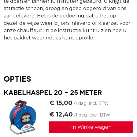
te doen en binnen 10 minuten gebeurd. U krijgt de
attractie schoon, droog en goed opgerold van ons
aangeleverd. Het is de bedoeling dat u het op
dezelfde wijze weer bij ons inleverd of klaarzet voor
onze chauffeur. In de instructie kunt u zien hoe u
het pakket weer netjes kunt oprollen.
Opties
Kabelhaspel 20 - 25 meter
€
15,00
/1 dag
incl. BTW
€
12,40
/1 dag
excl. BTW
In Winkelwagen