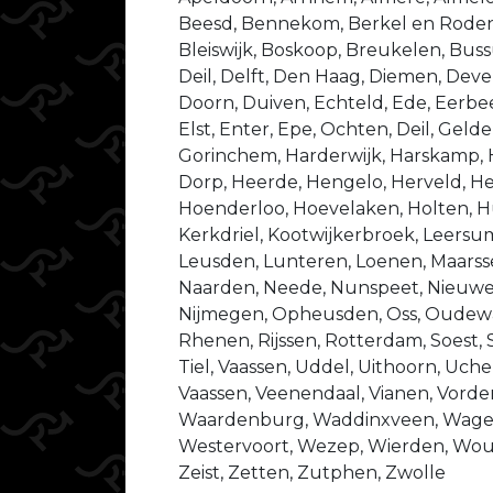
Beesd, Bennekom, Berkel en Rodenr
Bleiswijk, Boskoop, Breukelen, Bu
Deil, Delft, Den Haag, Diemen, Dev
Doorn, Duiven, Echteld, Ede, Eerbeek
Elst, Enter, Epe, Ochten, Deil, Gel
Gorinchem, Harderwijk, Harskamp,
Dorp, Heerde, Hengelo, Herveld, He
Hoenderloo, Hoevelaken, Holten, Hu
Kerkdriel, Kootwijkerbroek, Leersu
Leusden, Lunteren, Loenen, Maarsse
Naarden, Neede, Nunspeet, Nieuweg
Nijmegen, Opheusden, Oss, Oudewat
Rhenen, Rijssen, Rotterdam, Soest, 
Tiel, Vaassen, Uddel, Uithoorn, Uche
Vaassen, Veenendaal, Vianen, Vorde
Waardenburg, Waddinxveen, Wage
Westervoort, Wezep, Wierden, Wo
Zeist, Zetten, Zutphen, Zwolle