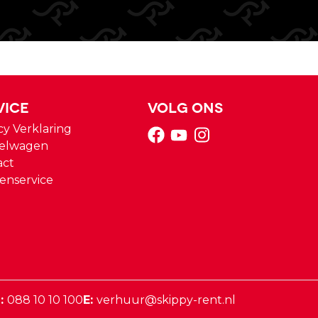
vice
Volg ons
cy Verklaring
elwagen
act
enservice
:
088 10 10 100
E:
verhuur@skippy-rent.nl