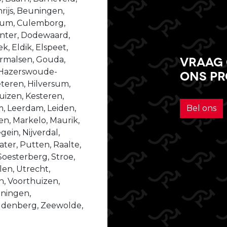
ijs, Beuningen,
ssum, Culemborg,
enter, Dodewaard,
, Eldik, Elspeet,
Vraag 
dermalsen, Gouda,
 Hazerswoude-
ons p
teren, Hilversum,
izen, Kesteren,
m, Leerdam, Leiden,
Bel ons
n, Markelo, Maurik,
ein, Nijverdal,
er, Putten, Raalte,
Soesterberg, Stroe,
len, Utrecht,
n, Voorthuizen,
ningen,
udenberg, Zeewolde,