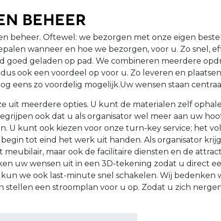
en beheer
igen beheer. Oftewel: we bezorgen met onze eigen best
epalen wanneer en hoe we bezorgen, voor u. Zo snel, eff
ltijd goed geladen op pad. We combineren meerdere opdr
us ook een voordeel op voor u. Zo leveren en plaatsen w
og eens zo voordelig mogelijk.Uw wensen staan centraa
e uit meerdere opties. U kunt de materialen zelf ophale
begrijpen ook dat u als organisator wel meer aan uw hoo
 U kunt ook kiezen voor onze turn-key service; het vol
begin tot eind het werk uit handen. Als organisator krij
 meubilair, maar ook de facilitaire diensten en de attrac
en uw wensen uit in een 3D-tekening zodat u direct een
 kun we ook last-minute snel schakelen. Wij bedenken w
 stellen een stroomplan voor u op. Zodat u zich nergens