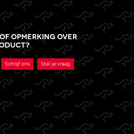
of opmerking over
roduct?
Schrijf ons
Stel je vraag