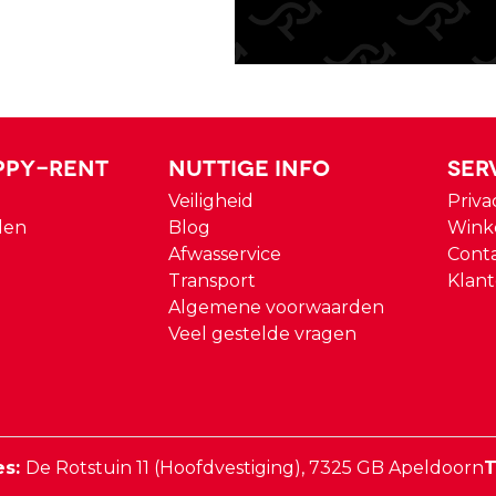
ppy-rent
Nuttige Info
Ser
Veiligheid
Priva
den
Blog
Wink
Afwasservice
Cont
Transport
Klant
Algemene voorwaarden
Veel gestelde vragen
es:
De Rotstuin 11 (Hoofdvestiging),
7325 GB
Apeldoorn
T