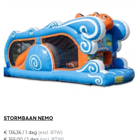
Stormbaan Nemo
€
136,36
/ 1 dag
(excl. BTW)
€
165,00
/ 1 dag
(incl. BTW)