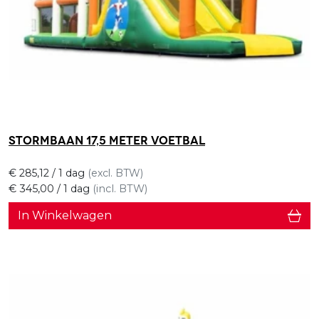
Stormbaan 17,5 meter Voetbal
€
285,12
/ 1 dag
(excl. BTW)
€
345,00
/ 1 dag
(incl. BTW)
In Winkelwagen