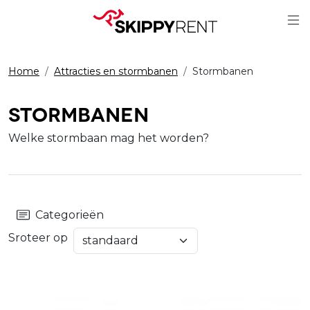
Sc
Home
Attracties en stormbanen
Stormbanen
Stormbanen
Welke stormbaan mag het worden?
Categorieën
Sroteer op