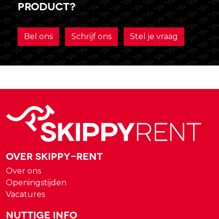
product?
Bel ons
Schrijf ons
Stel je vraag
Over Skippy-rent
Over ons
Openingstijden
Vacatures
Nuttige Info