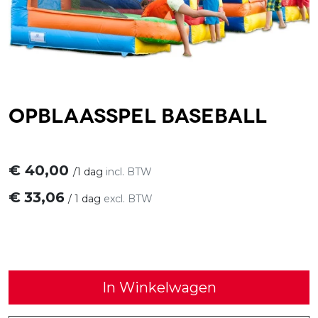
Opblaasspel Baseball
€
40,00
/
1 dag
incl. BTW
€
33,06
/
1 dag
excl. BTW
In Winkelwagen