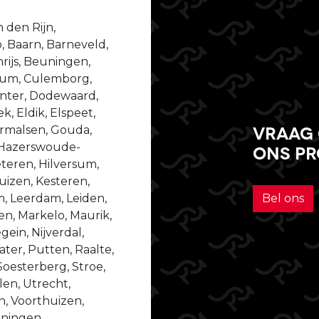
 den Rijn,
, Baarn, Barneveld,
ijs, Beuningen,
ssum, Culemborg,
enter, Dodewaard,
, Eldik, Elspeet,
Vraag 
dermalsen, Gouda,
 Hazerswoude-
ons p
teren, Hilversum,
izen, Kesteren,
m, Leerdam, Leiden,
Bel ons
n, Markelo, Maurik,
ein, Nijverdal,
er, Putten, Raalte,
Soesterberg, Stroe,
len, Utrecht,
n, Voorthuizen,
ningen,