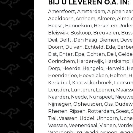
bij u leveren o.a. in:
Amersfoort, Amsterdam, Alphen aan
Apeldoorn, Arnhem, Almere, Almelo
Beesd, Bennekom, Berkel en Rodenr
Bleiswijk, Boskoop, Breukelen, Bu
Deil, Delft, Den Haag, Diemen, Dev
Doorn, Duiven, Echteld, Ede, Eerbeek
Elst, Enter, Epe, Ochten, Deil, Gel
Gorinchem, Harderwijk, Harskamp,
Dorp, Heerde, Hengelo, Herveld, He
Hoenderloo, Hoevelaken, Holten, Hu
Kerkdriel, Kootwijkerbroek, Leersu
Leusden, Lunteren, Loenen, Maarsse
Naarden, Neede, Nunspeet, Nieuweg
Nijmegen, Opheusden, Oss, Oudewat
Rhenen, Rijssen, Rotterdam, Soest, 
Tiel, Vaassen, Uddel, Uithoorn, Uche
Vaassen, Veenendaal, Vianen, Vorde
Waardenburg, Waddinxveen, Wage