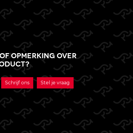
of opmerking over
roduct?
Schrijf ons
Stel je vraag