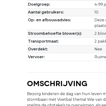
Doelgroep:
4-99 j
Aantal gebruikers:
10
Op- en afbouwadvies:
Deze a
plaat
Stroombehoefte blower(s):
2 blo
Transportmaat:
2 pak
Overdekt:
Nee
Vervoer:
Ruime
Omschrijving
Bezorg kinderen de dag van hun leven m
stormbaan met Voetbal thema! Wie van d
snelste de obstakels te overwinnen, als ee