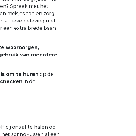
alen? Spreek met het
en meisjes aan en zorg
en actieve beleving met
er een extra brede baan
te waarborgen,
 gebruik van meerdere
is om te huren
op de
 checken
in de
f bij ons af te halen op
u het springkussen al een