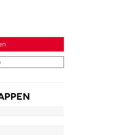
en
n
appen