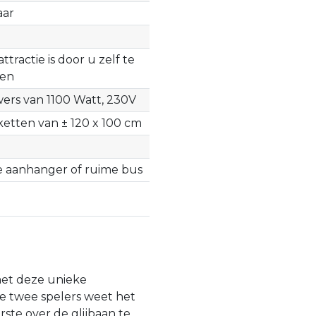
aar
ttractie is door u zelf te
sen
wers van 1100 Watt, 230V
ketten van ± 120 x 100 cm
 aanhanger of ruime bus
et deze unieke
e twee spelers weet het
rste over de glijbaan te