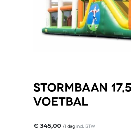
Stormbaan 17,
Voetbal
€
345,00
/
1 dag
incl. BTW