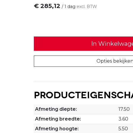
€
285,12
/
1 dag
excl. BTW
In Winkelwag
Opties bekijke
Producteigensch
Afmeting diepte:
17.50
Afmeting breedte:
3.60
Afmeting hoogte:
5.50