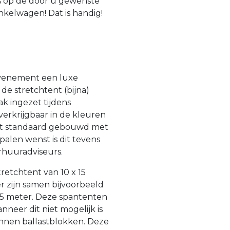
is op de door u gewenste
nkelwagen! Dat is handig!
evenement een luxe
de stretchtent (bijna)
ak ingezet tijdens
 verkrijgbaar in de kleuren
rdt standaard gebouwd met
alen wenst is dit tevens
rhuuradviseurs.
retchtent van 10 x 15
r zijn samen bijvoorbeeld
2,5 meter. Deze spantenten
eer dit niet mogelijk is
nnen ballastblokken. Deze