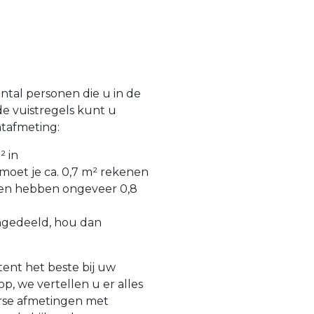
ntal personen die u in de
e vuistregels kunt u
ntafmeting:
² in
 moet je ca. 0,7 m² rekenen
ken hebben ongeveer 0,8
ngedeeld, hou dan
tent het beste bij uw
, we vertellen u er alles
erse afmetingen met