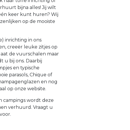
 naar toffe inrichting of
uurt bijna alles! Jij wilt
 één keer kunt huren? Wij
zenlijken op de mooiste
 inrichting in ons
n, creeër leuke zitjes op
 laat de vuurschalen maar
u bij ons. Daarbij
pjes en typische
ooie parasols, Chique of
 champagenglazen en nog
aal op onze website.
en campings wordt deze
nen verhuurd. Vraagt u
rvoor.