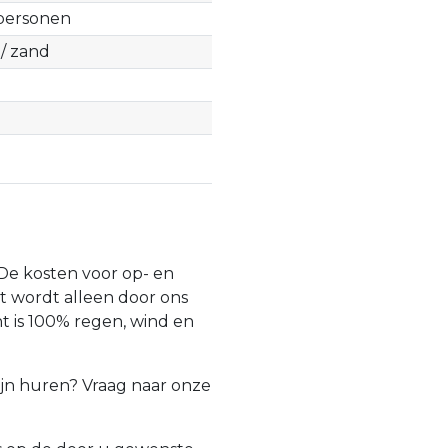
 personen
 / zand
 De kosten voor op- en
Dit wordt alleen door ons
 is 100% regen, wind en
ijn huren? Vraag naar onze