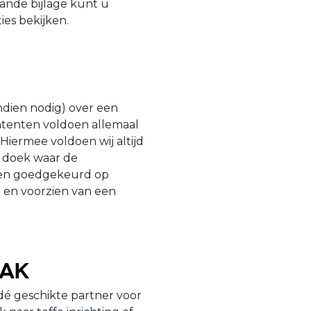
aande bijlage kunt u
es bekijken.
ndien nodig) over een
htenten voldoen allemaal
iermee voldoen wij altijd
 doek waar de
t en goedgekeurd op
 en voorzien van een
dak
dé geschikte partner voor