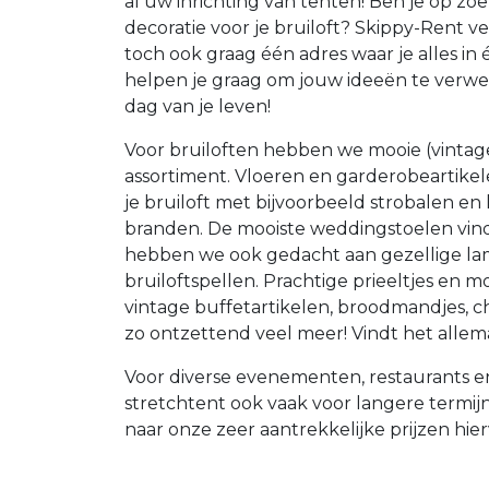
al uw inrichting van tenten! Ben je op zoek
decoratie voor je bruiloft? Skippy-Rent verh
toch ook graag één adres waar je alles in
helpen je graag om jouw ideeën te verwe
dag van je leven!
Voor bruiloften hebben we mooie (vintage)
assortiment. Vloeren en garderobeartikele
je bruiloft met bijvoorbeeld strobalen en
branden. De mooiste weddingstoelen vindt 
hebben we ook gedacht aan gezellige lam
bruiloftspellen. Prachtige prieeltjes en m
vintage buffetartikelen, broodmandjes,
zo ontzettend veel meer! Vindt het allem
Voor diverse evenementen, restaurants 
stretchtent ook vaak voor langere termij
naar onze zeer aantrekkelijke prijzen hie