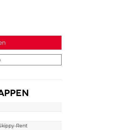
en
n
appen
Skippy-Rent